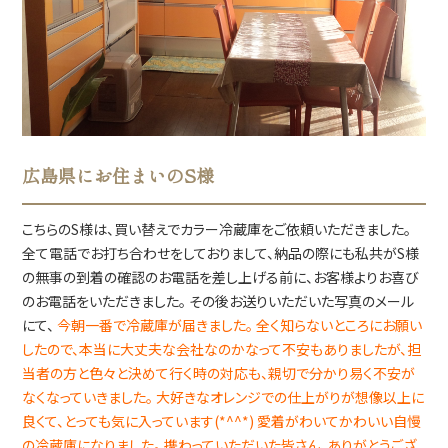
広島県にお住まいのS様
こちらのS様は、買い替えでカラー冷蔵庫をご依頼いただきました。
全て電話でお打ち合わせをしておりまして、納品の際にも私共がS様
の無事の到着の確認のお電話を差し上げる前に、お客様よりお喜び
のお電話をいただきました。 その後お送りいただいた写真のメール
にて、
今朝一番で冷蔵庫が届きました。
全く知らないところにお願い
したので、本当に大丈夫な会社なのかなって不安もありましたが、担
当者の方と色々と決めて行く時の対応も、親切で分かり易く不安が
なくなっていきました。
大好きなオレンジでの仕上がりが想像以上に
良くて、とっても気に入っています(*^^*)
愛着がわいてかわいい自慢
の冷蔵庫になりました。
携わっていただいた皆さん、ありがとうござ