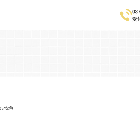
08
受付
きれいな色